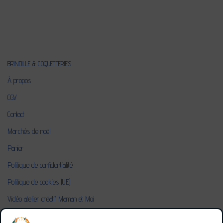
BRINDILLE & COQUETTERIES
À propos
CGV
Contact
Marchés de noël
Panier
Politique de confidentialité
Politique de cookies (UE)
Vidéo atelier créatif Maman et Moi
Ventes à domicile