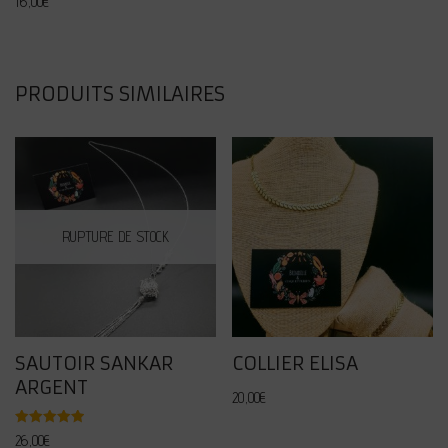
16,00
€
PRODUITS SIMILAIRES
RUPTURE DE STOCK
SAUTOIR SANKAR
COLLIER ELISA
ARGENT
20,00
€
Note
26,00
€
5.00