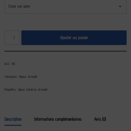
Ajouter au panier
UGS :
ND
Catégories :
Bijoux
,
bracelet
Étiquettes :
bijoux
,
bohème
,
bracelet
Description
Informations complémentaires
Avis (0)